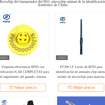
crochip del transpondor del ISO, microchip animal de la identificación,
doméstico de China.
Etiquetas electrónicas RFID con
PT290 LF Lector de RFID para
rtificación ICAR COMPLETAS para
identificación de animales chip anim
el seguimiento del ganado, sistema
escáner de microchips para mascota
vanzado de gestión de identificación
lector de etiquetas para animales
animal a prueba de manipulaciones
Mejor precio
Mejor precio
para vacas lecheras, ovejas, cabras,
cerdos y ganadería