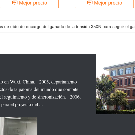
conejo
del ganado
Mejor precio
Mejor precio
as de oído de encargo del ganado de la tensión 350N para seguir el ga
a de oído electrónica del animal RFID para el ganado/vaca, certificado
do en Wuxi, China. 2005, departamento
ctos de la paloma del mundo que compite
el seguimiento y de sincronización. 2006,
ara el proyecto del ...