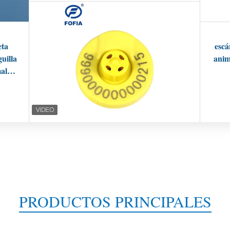
eta
escá
guilla
anim
al
PRODUCTOS PRINCIPALES