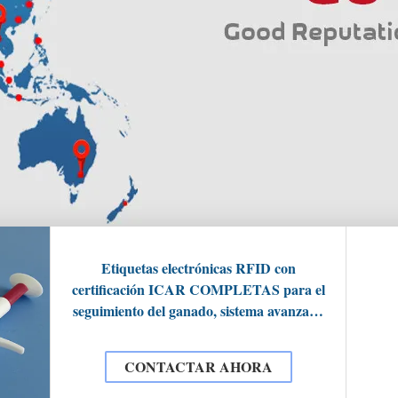
Etiquetas electrónicas RFID con
certificación ICAR COMPLETAS para el
seguimiento del ganado, sistema avanzado
de gestión de identificación animal a
prueba de manipulaciones para vacas
CONTACTAR AHORA
lecheras, ovejas, cabras, cerdos y ganadería