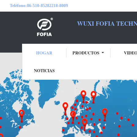
Teléfono:
86-510-85282218-8009
WUXI FOFIA TECHN
SEA S
HOGAR
PRODUCTOS
VIDE
NOTICIAS