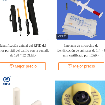
Identificación animal del RFID del
Implante de microchip de
ctor portátil del palillo con la pantalla
identificación de animales de 1.4 × 
de 128 * 32 OLED
mm certificado por ICAR -
Transpondedor de seguimiento de
mascotas inyectable Biocompatible
Mejor precio
Mejor precio
Etiqueta RFID encapsulada en vidri
para identificación de mascotas de p
vida y uso veterinario