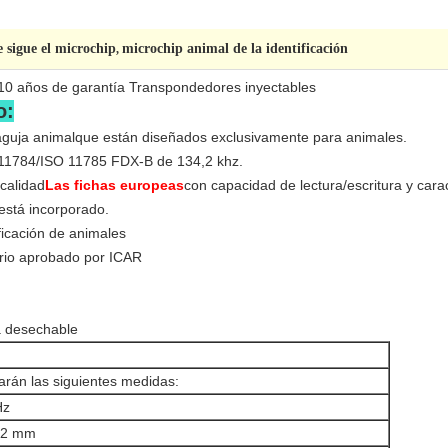
 sigue el microchip
microchip animal de la identificación
,
 10 años de garantía Transpondedores inyectables
o:
aguja animal
que están diseñados exclusivamente para animales.
 11784/ISO 11785 FDX-B de 134,2 khz.
calidad
Las fichas europeas
con capacidad de lectura/escritura y cara
está incorporado.
ficación de animales
drio aprobado por ICAR
a desechable
arán las siguientes medidas:
Hz
12 mm