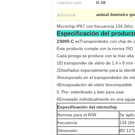
CERTIFICADO:
ICAR
RESALTAR:
animal doméstico que
Microchip IP67 con frecuencia 134.2khz
Especificación del product
ZS005-C
es
Transpondedor con chip de 
Este producto cumple con la norma ISO
Cada jeringa se produce con la más alta 
1El transponder de vidrio de 1.4 x 8 mm 
2Diseñados especialmente para la identi
3Incorporado en el transpondedor de vi
4Encapsulación de vidrio biocompatible
5. Pre- esterilizado y listo para usar
6Envasado individualmente en una aguj
Especificación del microchip
Normas para el R/W
Se aplic
frecuencia
134.2K
Dimensión
Ø2.12*