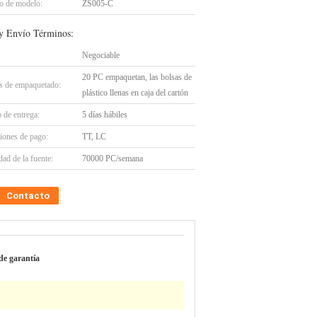
 de modelo:
ZS005-C
y Envío Términos:
Negociable
20 PC empaquetan, las bolsas de
es de empaquetado:
plástico llenas en caja del cartón
 de entrega:
5 días hábiles
iones de pago:
TT, LC
ad de la fuente:
70000 PC/semana
Contacto
de garantía