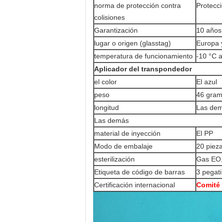
norma de protección contra
Protecc
colisiones
Garantización
10 años
lugar o origen (glasstag)
Europa 
temperatura de funcionamiento
-10 °C 
Aplicador del transpondedor
el color
El azul
peso
46 gra
longitud
Las dem
Las demás
material de inyección
El PP
Modo de embalaje
20 piez
esterilización
Gas EO,
Etiqueta de código de barras
3 pegat
Certificación internacional
Comité 