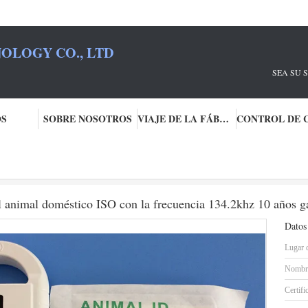
OLOGY CO., LTD
U SOCIO RFID
OS
SOBRE NOSOTROS
VIAJE DE LA FÁBRICA
dor del ISO
El microchip IP67 del transpondor del animal doméstico ISO con la frecuencia 1
l animal doméstico ISO con la frecuencia 134.2khz 10 años ga
Datos
Lugar 
Nombre
Certifi