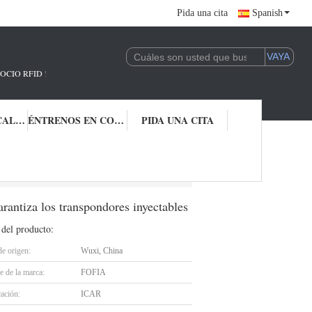
Pida una cita
Spanish
 !
CONTROL DE CALIDAD
ÉNTRENOS EN CONTACTO CON
PIDA UNA CITA
34.2khz 10 años garantiza los transpondores inyectables
rantiza los transpondores inyectables
 del producto:
de origen:
Wuxi, China
 de la marca:
FOFIA
cación:
ICAR