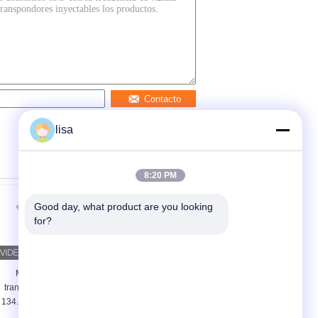
Contacto
lisa
8:20 PM
Good day, what product are you looking 
for?
Microchip de
El microchip Rfid del
transpondedor ISO
estándar de ISO
134.2KHz Microchip
marca el transpondor
de seguimiento de
inyectable de Chips