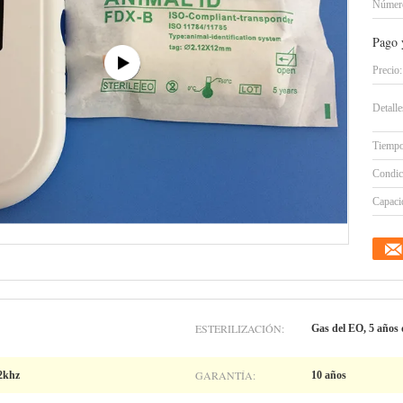
Número
Pago 
Precio:
Detall
Tiempo
Condic
Capacid
ESTERILIZACIÓN:
Gas del EO, 5 años 
GARANTÍA:
2khz
10 años