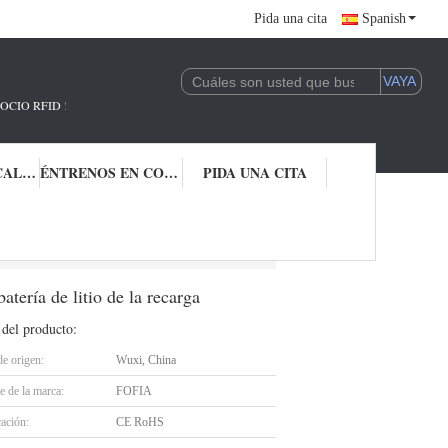
Pida una cita
Spanish
 !
CONTROL DE CALIDAD
ÉNTRENOS EN CONTACTO CON
PIDA UNA CITA
s domésticos con la batería de litio de la recarga
ería de litio de la recarga
 del producto:
de origen:
Wuxi, China
 de la marca:
FOFIA
cación:
CE RoHS