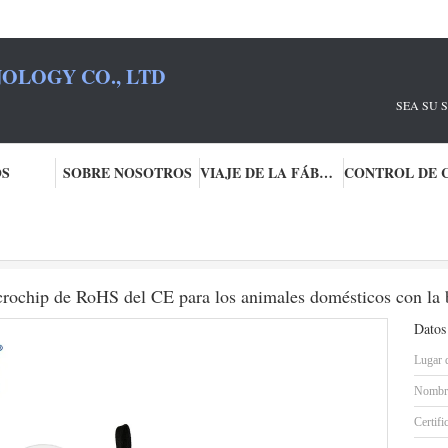
OLOGY CO., LTD
U SOCIO RFID
OS
SOBRE NOSOTROS
VIAJE DE LA FÁBRICA
 del RFID
Escáner universal mencionado del microchip de RoHS del CE para los animale
ochip de RoHS del CE para los animales domésticos con la bat
Datos
Lugar 
Nombre
Certifi