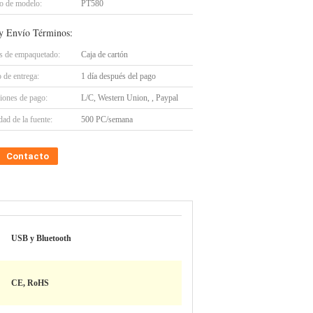
 de modelo:
PT580
y Envío Términos:
es de empaquetado:
Caja de cartón
 de entrega:
1 día después del pago
iones de pago:
L/C, Western Union, , Paypal
ad de la fuente:
500 PC/semana
Contacto
USB y Bluetooth
CE, RoHS