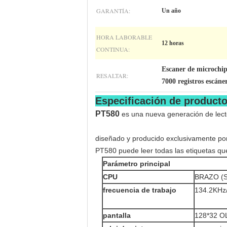
GARANTÍA:
Un año
HORA LABORABLE
12 horas
CONTINUA:
Escaner de microchip
RESALTAR:
7000 registros escáne
Especificación de producto
PT580
es una nueva generación de lecto
diseñado y producido exclusivamente por 
PT580 puede leer todas las etiquetas q
Parámetro principal
CPU
BRAZO (
frecuencia de trabajo
134.2KHz
pantalla
128*32 O