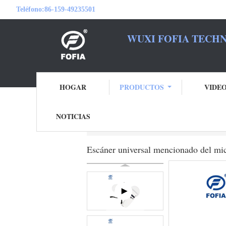
Teléfono:
86-159-49235501
WUXI FOFIA TECHN
SEA S
HOGAR
PRODUCTOS
VIDE
NOTICIAS
Inicio
Productos
Escáner del microchip
Escáner universal mencionado del micr