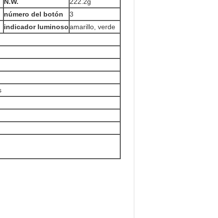
N.W.
222.2g
número del botón
3
indicador luminoso
amarillo, verde
s