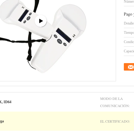
Número
Pago 
Detall
Tiempo
Condic
Capacid
MODO DE LA
X, ID64
COMUNICACIÓN:
EL CERTIFICADO:
rga