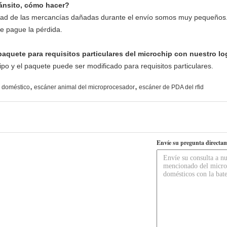
ránsito, cómo hacer?
ilidad de las mercancías dañadas durante el envío somos muy pequeño
e pague la pérdida.
aquete para requisitos particulares del microchip con nuestro log
ipo y el paquete puede ser modificado para requisitos particulares.
,
,
l doméstico
escáner animal del microprocesador
escáner de PDA del rfid
Envíe su pregunta directam