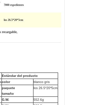
O
7000 expedientes
los 26.5*20*5cm
o recargable
,
Estándar del producto
a
color
blanco gris
paquete
los 26.5*20*5cm
tamaño
G.W.
552.6g