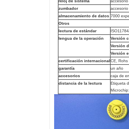
reloj de sistema
accesorio
zumbador
accesorio
almacenamiento de datos
7000 expe
Otros
lectura de estándar
ISO11784
lengua de la operación
Versión c
Versión d
Versión 
certificación internacional
CE, Rohs
garantía
un año
accesorios
caja de e
distancia de la lectura
Etiqueta 
Microchip