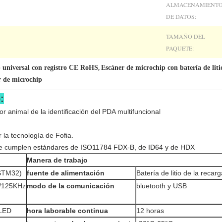
ALMACENAMIENT
DE DATOS:
TAMAÑO DEL
PAQUETE:
 universal con registro CE RoHS
Escáner de microchip con batería de liti
,
r de microchip
:
r animal de la identificación del PDA multifuncional
la tecnología de Fofia.
ue cumplen
estándares de ISO11784 FDX-B, de ID64 y de HDX
Manera de trabajo
STM32)
fuente de alimentación
Batería de litio de la recarg
/125KHz
modo de la comunicación
bluetooth y USB
LED
hora laborable continua
12 horas