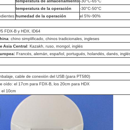
temperatura de almacenamiento
-30°C-65°C
temperatura de la operación
-30°C-50°C
dientes
humedad de la operación
el 5%~90%
/5 FDX-B y HDX, ID64
hina
: chino simplificado, chinos tradicionales, ingleses
e Asia Central
: Kazakh, ruso, mongol, inglés
europea:
Francés, alemán, español, portugués, holandés, danés, inglé
mbalaje, cable de conexión del USB (para PT580)
de oído: el 17cm para FDX-B, los 20cm para HDX
: el 10cm