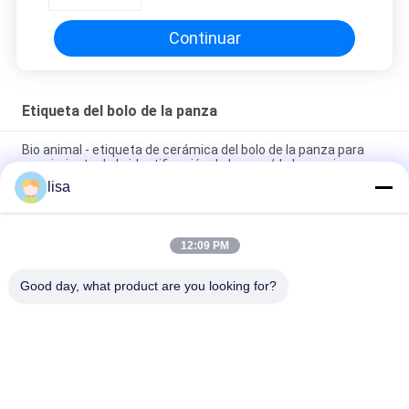
134.2khz
Continuar
Etiqueta del bolo de la panza
Bio animal - etiqueta de cerámica del bolo de la panza para
seguimiento de la identificación de la vaca/de las ovejas
lisa
ISO11784/5 FDX-B / HDX Etiqueta de bolo rumano estándar
para la identificación de ganado bovino y ovino
12:09 PM
Frecuencia mineral del bolo 134.2khz del ganado ISO11784/5
con el material de Bioceramic
Good day, what product are you looking for?
Categorías Populares
Todos
Microchip Del 
Microchip Animal De 
Transpondor Del ISO
La Identificación