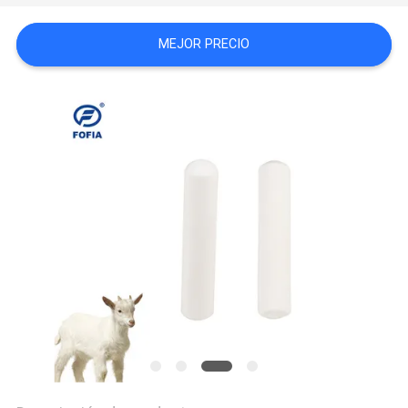
PIDA
MEJOR PRECIO
UNA
CITA
MAPA
DEL
SITIO
PRIVACY
POLICY