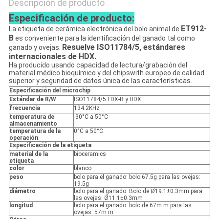
Descripción de producto
Especificación de producto:
ET912-
La etiqueta
de cerámica electrónica del bolo animal de
B
es conveniente para la identificación del ganado tal como
Resuelve ISO11784/5, estándares
ganado y ovejas.
internacionales de HDX.
Ha producido usando capacidad de lectura/grabación del
material médico bioquímico y del chipswith europeo de calidad
superior y seguridad de datos única de las características.
Especificación del microchip
Estándar de R/W
ISO11784/5 FDX-B y HDX
frecuencia
134.2KHz
temperatura de
-30°C a 50°C
almacenamiento
temperatura de la
0°C a 50°C
operación
Especificación de la etiqueta
material de la
bioceramics
etiqueta
color
blanco
peso
bolo para el ganado: bolo 67.5g para las ovejas:
19.5g
diámetro
bolo para el ganado: Bolo de Ø19.1±0.3mm para
las ovejas: Ø11.1±0.3mm
longitud
bolo para el ganado: bolo de 67m m para las
ovejas: 57m m