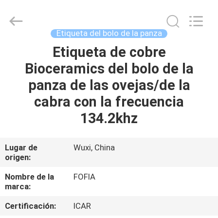
2026
Wuxi
Fofia
Technology
Co.,
Etiqueta del bolo de la panza
Ltd.
All
Rights
Etiqueta de cobre
HOGAR
Reserved.
Bioceramics del bolo de la
PRODUCTOS
panza de las ovejas/de la
cabra con la frecuencia
VIDEOS
134.2khz
SOBRE
Lugar de
Wuxi, China
origen:
NOSOTROS
Nombre de la
FOFIA
marca:
VIAJE
DE
Certificación:
ICAR