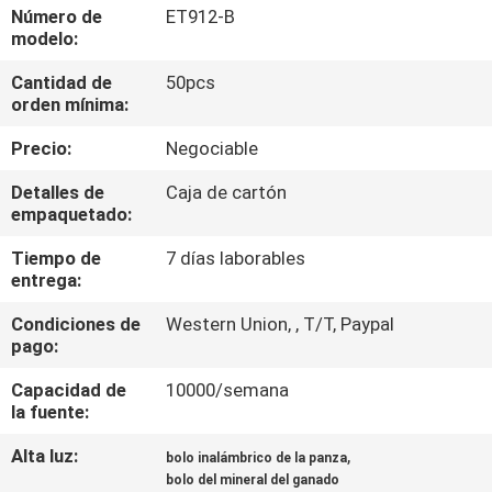
LA
Número de
ET912-B
modelo:
FÁBRICA
Cantidad de
50pcs
orden mínima:
CONTROL
Precio:
Negociable
DE
CALIDAD
Detalles de
Caja de cartón
empaquetado:
Tiempo de
7 días laborables
ÉNTRENOS
entrega:
EN
Condiciones de
Western Union, , T/T, Paypal
CONTACTO
pago:
CON
Capacidad de
10000/semana
la fuente:
NOTICIAS
Alta luz:
,
bolo inalámbrico de la panza
bolo del mineral del ganado