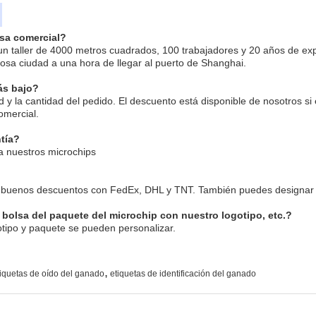
sa comercial?
un taller de 4000 metros cuadrados, 100 trabajadores y 20 años de exp
sa ciudad a una hora de llegar al puerto de Shanghai.
ás bajo?
ad y la cantidad del pedido. El descuento está disponible de nosotros si
omercial.
tía?
a nuestros microchips
 buenos descuentos con FedEx, DHL y TNT. También puedes designar a 
bolsa del paquete del microchip con nuestro logotipo, etc.?
otipo y paquete se pueden personalizar.
,
tiquetas de oído del ganado
etiquetas de identificación del ganado