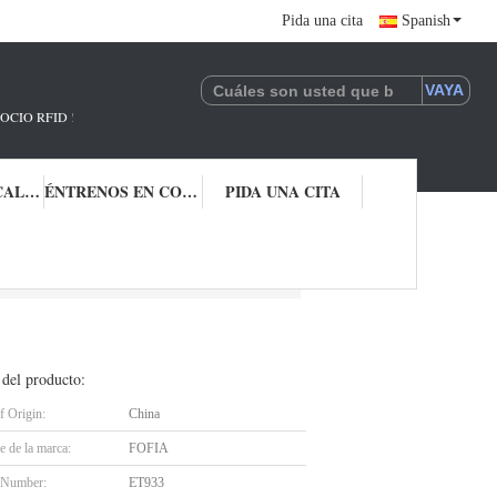
Pida una cita
Spanish
 !
CONTROL DE CALIDAD
ÉNTRENOS EN CONTACTO CON
PIDA UNA CITA
ectrónicas
 del producto:
f Origin:
China
 de la marca:
FOFIA
 Number:
ET933