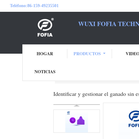
Teléfono:
86-159-49235501
WUXI FOFIA TECHN
SEA S
HOGAR
PRODUCTOS
VIDE
NOTICIAS
Inicio
Productos
Etiquetas de oído elect
Identificar y gestionar el ganado sin 