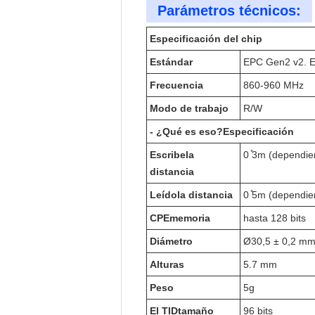
Parámetros técnicos:
Especificación del chip
Estándar
EPC Gen2 v2. E
Frecuencia
860-960 MHz
Modo de trabajo
R/W
- ¿Qué es eso?
Especificación
Escribe
la
0 ̊3m (dependien
distancia
Leído
la distancia
0 ̊5m (dependien
CPE
memoria
hasta 128 bits
Diámetro
Ø30,5 ± 0,2 m
Alturas
5.7 mm
Peso
5g
El TID
tamaño
96 bits