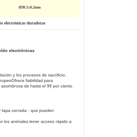
:
Ø30.5±0.2mm
do electrónicas duraderas
oído electrónicas
ación y los procesos de sacrificio,
uropeoOfrece fiabilidad para
n asombrosa de hasta el 99 por ciento.
 y tapa cerrada - que pueden
n de los animales.tener acceso rápido a