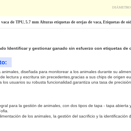
DIÁMETRO
e vaca de TPU
5.7 mm Alturas etiquetas de orejas de vaca
Etiquetas de oí
,
,
ado Identificar y gestionar ganado sin esfuerzo con etiquetas de 
to:
ra animales, diseñada para monitorear a los animales durante su aliment
de lectura y escritura sin precedentes,gracias a sus chips de origen e
 a los usuarios su robusta funcionalidad.garantiza una tasa de precisió
egral para la gestión de animales, con dos tipos de tapa - tapa abierta
ofia.
imentación de los animales, la gestión del sacrificio y la identificació