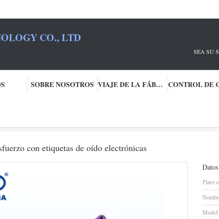
OLOGY CO., LTD
U SOCIO RFID
OS
SOBRE NOSOTROS
VIAJE DE LA FÁBRICA
rónicas
Identificar y gestionar el ganado sin esfuerzo con etiquetas de oído el
esfuerzo con etiquetas de oído electrónicas
Datos
Place o
Nombre
Model