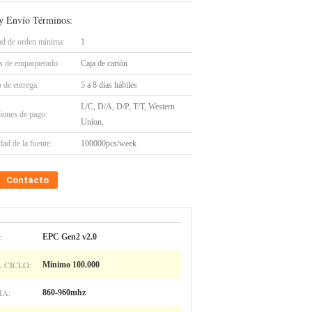
y Envío Términos:
ad de orden mínima:
1
es de empaquetado:
Caja de cartón
 de entrega:
5 a 8 días hábiles
L/C, D/A, D/P, T/T, Western
iones de pago:
Union,
ad de la fuente:
100000pcs/week
Contacto
:
EPC Gen2 v2.0
L CICLO:
Mínimo 100.000
IA:
860-960mhz