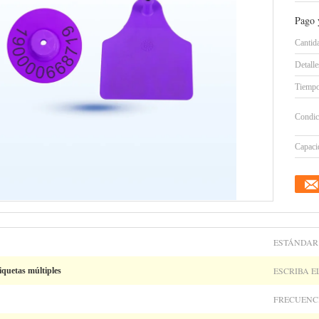
Pago 
Cantid
Detall
Tiempo
Condic
Capacid
ESTÁNDAR
ESCRIBA E
iquetas múltiples
FRECUENC