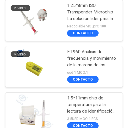
1.25*8mm ISO
Transponder Microchip
La solución líder para las
necesidades de
Negociable MOQ:PC 100
identificación
CONTACTO
ET960 Análisis de
frecuencia y movimiento
de la marcha de los
animales
usd 1 MOQ:1
CONTACTO
1.5*11mm chip de
temperatura para la
lectura de identificación
de animales y
3.5USD MOQ:1 PCS
temperatura corporal
CONTACTO