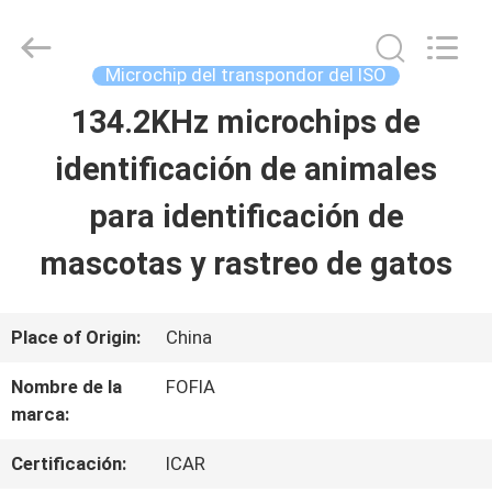
2026
Wuxi
Fofia
Technology
Microchip del transpondor del ISO
Co.,
Ltd.
134.2KHz microchips de
HOGAR
All
Rights
Reserved.
identificación de animales
PRODUCTOS
para identificación de
mascotas y rastreo de gatos
VIDEOS
Place of Origin:
China
SOBRE
Nombre de la
FOFIA
NOSOTROS
marca:
Certificación:
ICAR
VIAJE