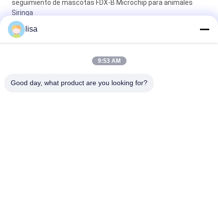
seguimiento de mascotas FDX-B Microchip para animales
Siringa
lisa
El microchip Rfid del estándar de ISO marca el transpondor
inyectable de Chips Animal Microchip Syringe For del
microchip con etiqueta inyectable del ganado
9:53 AM
Etiqueta de microchip implantable para el seguimiento de
Good day, what product are you looking for?
animales EO universal esterilizado 15 números
Categorías Populares
Todos
Microchip Del 
Microchip Animal De 
Transpondor Del ISO
La Identificación
Microchip De La 
Etiqueta De Las 
Identificación Del 
Orejas Del Ganado
Animal Doméstico
Etiquetas De Oído 
Etiqueta De Oído 