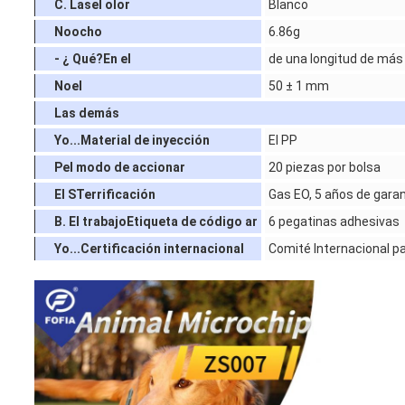
C. Las
el olor
Blanco
No
ocho
6.86g
- ¿ Qué?
En el
de una longitud de má
No
el
50 ± 1 mm
Las demás
Yo...
Material de inyección
El PP
P
el modo de accionar
20 piezas por bolsa
El S
Terrificación
Gas EO, 5 años de garan
B. El trabajo
Etiqueta de código ar
6 pegatinas adhesivas
Yo...
Certificación internacional
Comité Internacional pa