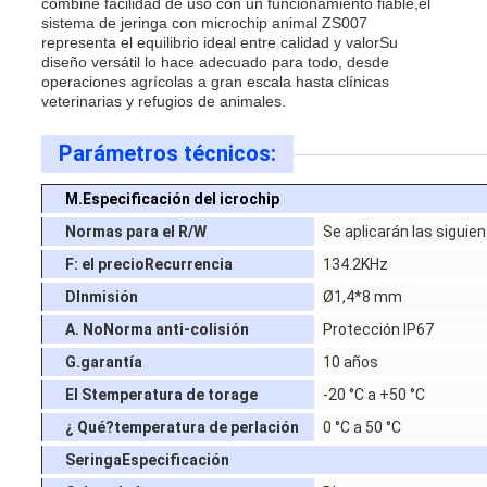
combine facilidad de uso con un funcionamiento fiable,el
sistema de jeringa con microchip animal ZS007
representa el equilibrio ideal entre calidad y valorSu
diseño versátil lo hace adecuado para todo, desde
operaciones agrícolas a gran escala hasta clínicas
veterinarias y refugios de animales.
Parámetros técnicos:
M.
Especificación del icrochip
Normas para el R/W
Se aplicarán las siguie
F: el precio
Recurrencia
134.2KHz
D
Inmisión
Ø1,4*8 mm
A. No
Norma anti-colisión
Protección IP67
G.
garantía
10 años
El S
temperatura de torage
-20 °C a +50 °C
¿ Qué?
temperatura de perlación
0 °C a 50 °C
Seringa
Especificación