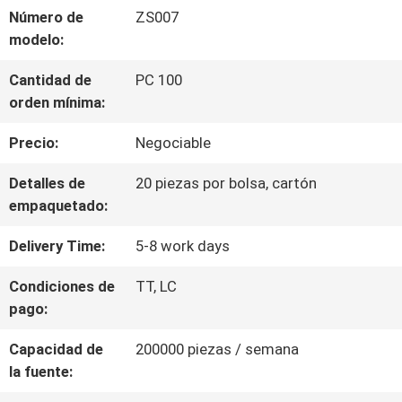
Número de
ZS007
DE
modelo:
LA
Cantidad de
PC 100
orden mínima:
FÁBRICA
Precio:
Negociable
CONTROL
Detalles de
20 piezas por bolsa, cartón
empaquetado:
DE
Delivery Time:
5-8 work days
CALIDAD
Condiciones de
TT, LC
pago:
ÉNTRENOS
Capacidad de
200000 piezas / semana
EN
la fuente:
CONTACTO