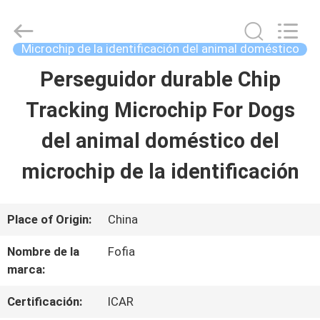
2026
Wuxi
Fofia
Technology
Microchip de la identificación del animal doméstico
Co.,
Ltd.
Perseguidor durable Chip
HOGAR
All
Rights
Reserved.
Tracking Microchip For Dogs
PRODUCTOS
del animal doméstico del
microchip de la identificación
VIDEOS
Place of Origin:
China
SOBRE
Nombre de la
Fofia
NOSOTROS
marca:
Certificación:
ICAR
VIAJE