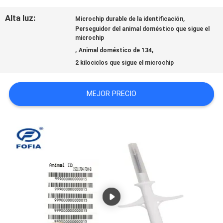
CON
Alta luz:
,
Microchip durable de la identificación
Perseguidor del animal doméstico que sigue el
microchip
,
,
Animal doméstico de 134
NOTICIAS
2 kilociclos que sigue el microchip
PIDA
MEJOR PRECIO
UNA
CITA
MAPA
DEL
SITIO