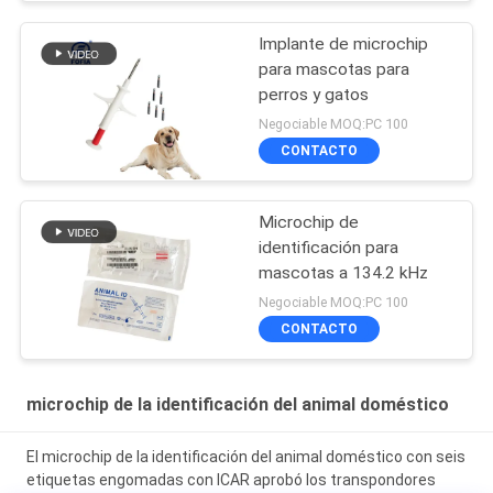
certificado ICAR para
perros
Implante de microchip
para mascotas para
perros y gatos
Negociable MOQ:PC 100
CONTACTO
Microchip de
identificación para
mascotas a 134.2 kHz
Negociable MOQ:PC 100
CONTACTO
microchip de la identificación del animal doméstico
El microchip de la identificación del animal doméstico con seis
etiquetas engomadas con ICAR aprobó los transpondores