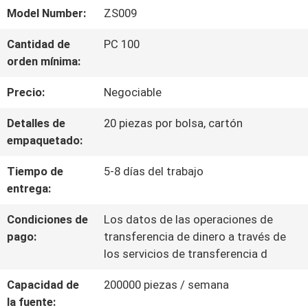
Model Number:
ZS009
DE
Cantidad de
PC 100
LA
orden mínima:
FÁBRICA
Precio:
Negociable
Detalles de
20 piezas por bolsa, cartón
CONTROL
empaquetado:
DE
Tiempo de
5-8 días del trabajo
entrega:
CALIDAD
Condiciones de
Los datos de las operaciones de
pago:
transferencia de dinero a través de
ÉNTRENOS
los servicios de transferencia d
EN
Capacidad de
200000 piezas / semana
CONTACTO
la fuente: