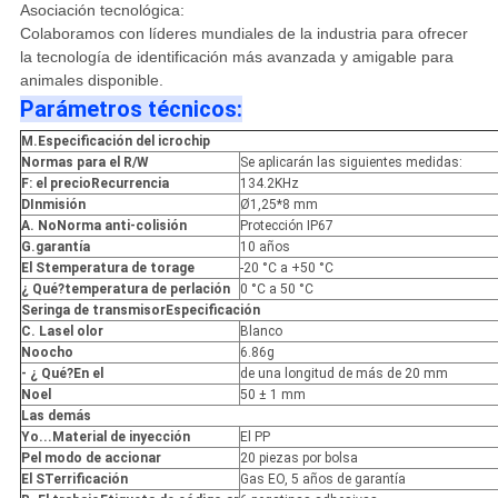
Asociación tecnológica:
Colaboramos con líderes mundiales de la industria para ofrecer
la tecnología de identificación más avanzada y amigable para
animales disponible.
Parámetros técnicos:
M.
Especificación del icrochip
Normas para el R/W
Se aplicarán las siguientes medidas:
F: el precio
Recurrencia
134.2KHz
D
Inmisión
Ø1,25*8 mm
A. No
Norma anti-colisión
Protección IP67
G.
garantía
10 años
El S
temperatura de torage
-20 °C a +50 °C
¿ Qué?
temperatura de perlación
0 °C a 50 °C
Seringa de transmisor
Especificación
C. Las
el olor
Blanco
No
ocho
6.86g
- ¿ Qué?
En el
de una longitud de más de 20 mm
No
el
50 ± 1 mm
Las demás
Yo...
Material de inyección
El PP
P
el modo de accionar
20 piezas por bolsa
El S
Terrificación
Gas EO, 5 años de garantía