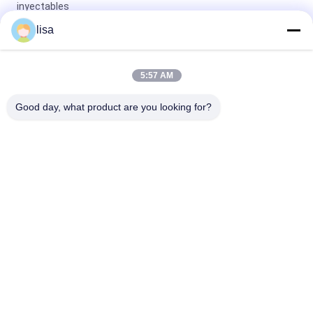
inyectables
lisa
Experimente la conveniencia de nuestro avanzado microchip
de identificación de mascotas para la identificación de
mascotas
5:57 AM
Protección de mascotas Micro ID EO Esterilización por gas
Good day, what product are you looking for?
para perros
Categorías Populares
Todos
Microchip Del 
Microchip Animal De 
Transpondor Del ISO
La Identificación
Microchip De La 
Etiquetas De Oído 
Identificación Del 
Electrónicas
Animal Doméstico
Escáner Del 
Lector Del Palillo 
Microchip Del RFID
Del RFID