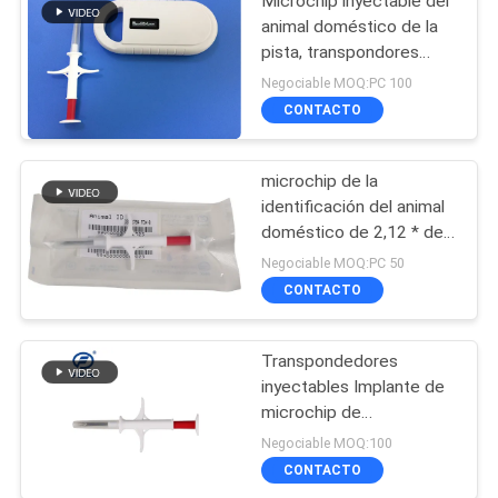
Microchip inyectable del
animal doméstico de la
pista, transpondores
inyectables de
Negociable MOQ:PC 100
seguimiento animales del
CONTACTO
microchip
microchip de la
identificación del animal
doméstico de 2,12 * de
12m m para los perros
Negociable MOQ:PC 50
que siguen,
CONTACTO
transpondores
inyectables del estándar
ISO11784/5
Transpondedores
inyectables Implante de
microchip de
identificación de
Negociable MOQ:100
mascotas para perros
CONTACTO
con microchip