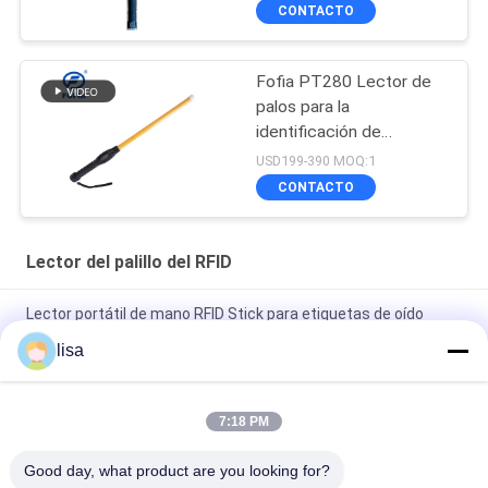
CONTACTO
Fofia PT280 Lector de
palos para la
identificación de
etiquetas auditivas de
USD199-390 MOQ:1
ganado
CONTACTO
Lector del palillo del RFID
Lector portátil de mano RFID Stick para etiquetas de oído
electrónicas para animales
lisa
Lector de etiquetas RFID profesional para ganado PT290 con
almacenamiento de datos en pantalla OLED
7:18 PM
Identificación animal del RFID del lector portátil del palillo con
Good day, what product are you looking for?
la pantalla de 128 * 32 OLED