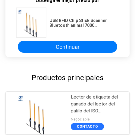
Obtenga el mejor precio por
USB RFID Chip Stick Scanner
Bluetooth animal 7000
expedientes 79 X 10X 10m m
Continuar
Productos principales
Lector de etiqueta del
ganado del lector del
palillo del ISO
11784/11785 LF RFID
Negociable
con almacenamiento de
CONTACTO
datos grande