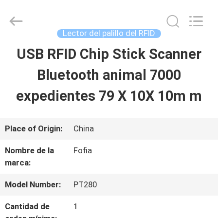
2026
Wuxi
Fofia
Technology
Lector del palillo del RFID
Co.,
Ltd.
USB RFID Chip Stick Scanner
HOGAR
All
Rights
Reserved.
Bluetooth animal 7000
PRODUCTOS
expedientes 79 X 10X 10m m
VIDEOS
Place of Origin:
China
Nombre de la
Fofia
SOBRE
marca:
NOSOTROS
Model Number:
PT280
Cantidad de
1
VIAJE