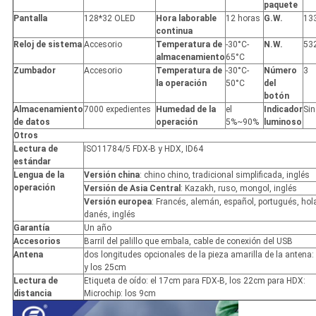
paquete
Pantalla
128*32 OLED
Hora laborable
12 horas
G.W.
13
continua
Reloj de sistema
Accesorio
Temperatura de
-30°C-
N.W.
53
almacenamiento
65°C
Zumbador
Accesorio
Temperatura de
-30°C-
Número
3
la operación
50°C
del
botón
Almacenamiento
7000 expedientes
Humedad de la
el
Indicador
Sin
de datos
operación
5%~90%
luminoso
Otros
Lectura de
ISO11784/5 FDX-B y HDX, ID64
estándar
Lengua de la
Versión china
: chino chino, tradicional simplificada, inglés
operación
Versión de Asia Central
: Kazakh, ruso, mongol, inglés
Versión europea
: Francés, alemán, español, portugués, hol
danés, inglés
Garantía
Un año
Accesorios
Barril del palillo que embala, cable de conexión del USB
Antena
dos longitudes opcionales de la pieza amarilla de la antena
y los 25cm
Lectura de
Etiqueta de oído: el 17cm para FDX-B, los 22cm para HDX:
distancia
Microchip: los 9cm