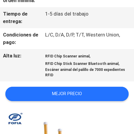
orden mínima:
DE
Tiempo de
1-5 días del trabajo
entrega:
LA
Condiciones de
L/C, D/A, D/P, T/T, Western Union,
FÁBRICA
pago:
Alta luz:
,
RFID Chip Scanner animal
CONTROL
,
RFID Chip Stick Scanner Bluetooth animal
DE
Escáner animal del palillo de 7000 expedientes
RFID
CALIDAD
MEJOR PRECIO
ÉNTRENOS
EN
CONTACTO