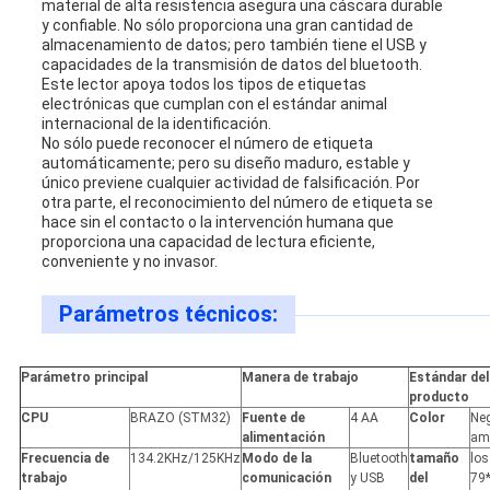
material de alta resistencia asegura una cáscara durable
y confiable. No sólo proporciona una gran cantidad de
almacenamiento de datos; pero también tiene el USB y
capacidades de la transmisión de datos del bluetooth.
Este lector apoya todos los tipos de etiquetas
electrónicas que cumplan con el estándar animal
internacional de la identificación.
No sólo puede reconocer el número de etiqueta
automáticamente; pero su diseño maduro, estable y
único previene cualquier actividad de falsificación. Por
otra parte, el reconocimiento del número de etiqueta se
hace sin el contacto o la intervención humana que
proporciona una capacidad de lectura eficiente,
conveniente y no invasor.
Parámetros técnicos:
Parámetro principal
Manera de trabajo
Estándar del
producto
CPU
BRAZO (STM32)
Fuente de
4 AA
Color
Ne
alimentación
ama
Frecuencia de
134.2KHz/125KHz
Modo de la
Bluetooth
tamaño
los
trabajo
comunicación
y USB
del
79