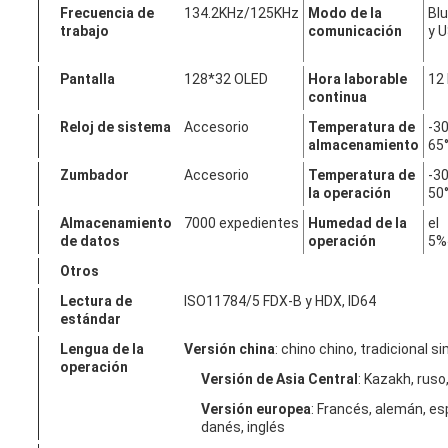
Frecuencia de
134.2KHz/125KHz
Modo de la
Bl
trabajo
comunicación
y 
Pantalla
128*32 OLED
Hora laborable
12
continua
Reloj de sistema
Accesorio
Temperatura de
-30
almacenamiento
65
Zumbador
Accesorio
Temperatura de
-30
la operación
50
Almacenamiento
7000 expedientes
Humedad de la
el
de datos
operación
5%
Otros
Lectura de
ISO11784/5 FDX-B y HDX, ID64
estándar
Lengua de la
Versión china
: chino chino, tradicional si
operación
Versión de Asia Central
: Kazakh, ruso
Versión europea
: Francés, alemán, es
danés, inglés