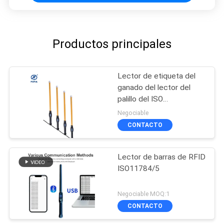
Productos principales
Lector de etiqueta del
ganado del lector del
palillo del ISO
11784/11785 LF RFID
Negociable
con almacenamiento de
CONTACTO
datos grande
Lector de barras de RFID
ISO11784/5
Negociable MOQ:1
CONTACTO