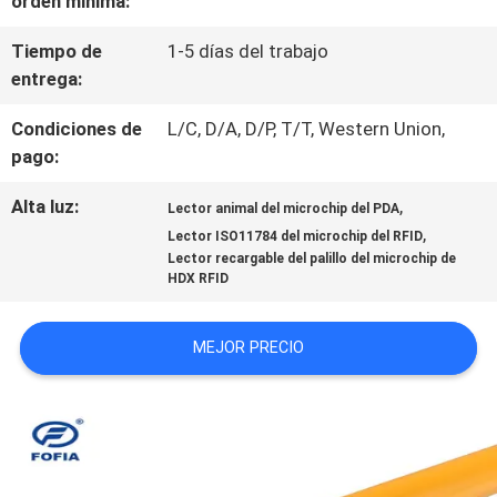
orden mínima:
DE
Tiempo de
1-5 días del trabajo
entrega:
LA
Condiciones de
L/C, D/A, D/P, T/T, Western Union,
FÁBRICA
pago:
Alta luz:
,
Lector animal del microchip del PDA
CONTROL
,
Lector ISO11784 del microchip del RFID
DE
Lector recargable del palillo del microchip de
HDX RFID
CALIDAD
MEJOR PRECIO
ÉNTRENOS
EN
CONTACTO