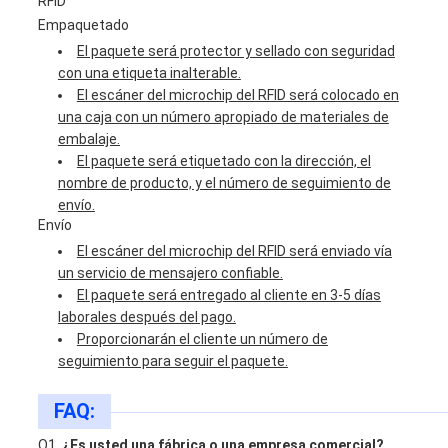
RFID
Empaquetado
El paquete será protector y sellado con seguridad
con una etiqueta inalterable.
El escáner del microchip del RFID será colocado en
una caja con un número apropiado de materiales de
embalaje.
El paquete será etiquetado con la dirección, el
nombre de producto, y el número de seguimiento de
envío.
Envío
El escáner del microchip del RFID será enviado vía
un servicio de mensajero confiable.
El paquete será entregado al cliente en 3-5 días
laborales después del pago.
Proporcionarán el cliente un número de
seguimiento para seguir el paquete.
FAQ:
Q1.
¿Es usted una fábrica o una empresa comercial?