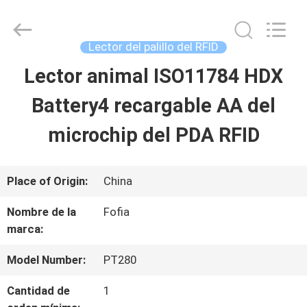
2026
Wuxi
Fofia
Technology
Lector del palillo del RFID
Co.,
Ltd.
Lector animal ISO11784 HDX
HOGAR
All
Rights
Reserved.
Battery4 recargable AA del
PRODUCTOS
microchip del PDA RFID
VIDEOS
Place of Origin:
China
Nombre de la
Fofia
SOBRE
marca:
NOSOTROS
Model Number:
PT280
Cantidad de
1
VIAJE