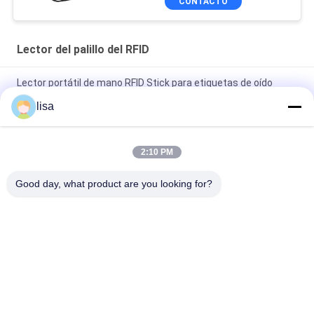
CONTACTO
Lector del palillo del RFID
Lector portátil de mano RFID Stick para etiquetas de oído
electrónicas para animales
lisa
Lector de etiquetas RFID profesional para ganado PT290 con
almacenamiento de datos en pantalla OLED
2:10 PM
Identificación animal del RFID del lector portátil del palillo con
Good day, what product are you looking for?
la pantalla de 128 * 32 OLED
Categorías Populares
Todos
Microchip Del 
Microchip Animal De 
Transpondor Del ISO
La Identificación