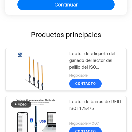
Continuar
Productos principales
Lector de etiqueta del
ganado del lector del
palillo del ISO
11784/11785 LF RFID
Negociable
con almacenamiento de
CONTACTO
datos grande
Lector de barras de RFID
ISO11784/5
Negociable MOQ:1
CONTACTO