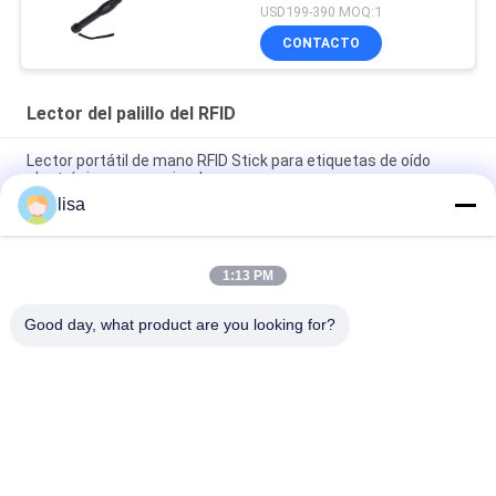
etiquetas auditivas de
USD199-390 MOQ:1
ganado
CONTACTO
Lector del palillo del RFID
Lector portátil de mano RFID Stick para etiquetas de oído
electrónicas para animales
lisa
Lector de etiquetas RFID profesional para ganado PT290 con
almacenamiento de datos en pantalla OLED
1:13 PM
Identificación animal del RFID del lector portátil del palillo con
la pantalla de 128 * 32 OLED
Good day, what product are you looking for?
Categorías Populares
Todos
Microchip Del 
Microchip Animal De 
Transpondor Del ISO
La Identificación