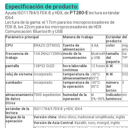
Especificación de producto:
PT280-E
Ayuda
ISO11784/5 FDX-B y HDX, de
lectura estándar
ID64.
Lectura de la gama: el 17cm para los microprocesadores de
FDX-B, los 22cm para los microprocesadores de HDX
Comunicación: Bluetooth y USB
Parámetro principal
Manera de trabajo
Estándar del
producto
CPU
BRAZO (STM32)
fuente de
4 AA
color
neg
alimentación
ama
frecuencia de
134.2KHz/125KHz
modo de la
bluetooth
tamaño
los
trabajo
comunicación
y USB
del
79*
paquete
pantalla
128*32 OLED
hora laborable
12 horas
G.W.
133
continua
reloj de sistema
incorporado
temperatura de
-30°C-
N.W.
532
almacenamiento
65°C
zumbador
incorporado
temperatura de
-30°C-
número
3
la operación
50°C
del
botón
almacenamiento
7000 expedientes
humedad de la
el
Indicador
sin
de datos
operación
5%~90%
luminoso
Otros
estándar de la
ISO11784/5 FDX-B y HDX, ID64
lectura
lengua de la
Versión china
: chino chino, tradicional simplificada, inglés
operación
Versión de Asia Central
: Kazakh, ruso, mongol, inglés