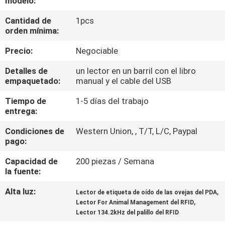
modelo:
LA
Cantidad de
1pcs
FÁBRICA
orden mínima:
Precio:
Negociable
CONTROL
DE
Detalles de
un lector en un barril con el libro
empaquetado:
manual y el cable del USB
CALIDAD
Tiempo de
1-5 días del trabajo
entrega:
ÉNTRENOS
Condiciones de
Western Union, , T/T, L/C, Paypal
EN
pago:
CONTACTO
Capacidad de
200 piezas / Semana
CON
la fuente:
Alta luz:
,
Lector de etiqueta de oído de las ovejas del PDA
,
NOTICIAS
Lector For Animal Management del RFID
Lector 134.2kHz del palillo del RFID