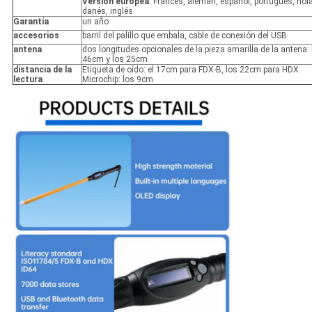
Versión europea
: Francés, alemán, español, portugués, hol
danés, inglés
Garantía
un año
accesorios
barril del palillo que embala, cable de conexión del USB
antena
dos longitudes opcionales de la pieza amarilla de la antena: 
46cm y los 25cm
distancia de la
Etiqueta de oído: el 17cm para FDX-B, los 22cm para HDX:
lectura
Microchip: los 9cm