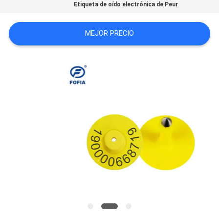
Etiqueta de oído electrónica de Peur
PIDA
UNA
MEJOR PRECIO
CITA
MAPA
DEL
SITIO
PRIVACY
POLICY