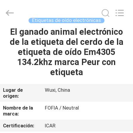
2026
Wuxi
Fofia
Technology
Co.,
Etiquetas de oído electrónicas
Ltd.
All
Rights
El ganado animal electrónico
HOGAR
Reserved.
de la etiqueta del cerdo de la
PRODUCTOS
etiqueta de oído Em4305
134.2khz marca Peur con
VIDEOS
etiqueta
SOBRE
Lugar de
Wuxi, China
origen:
NOSOTROS
Nombre de la
FOFIA / Neutral
marca:
VIAJE
DE
Certificación:
ICAR