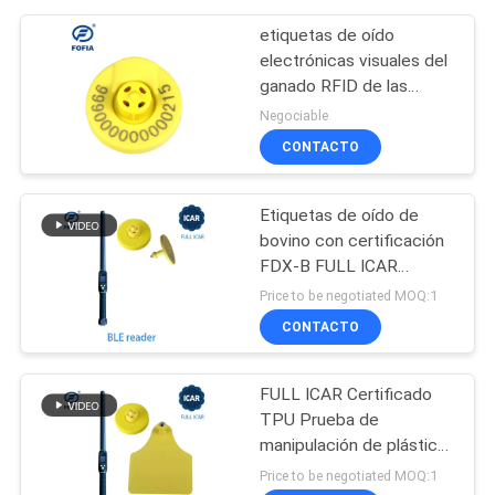
etiquetas de oído
electrónicas visuales del
ganado RFID de las
ovejas 134.2Khz
Negociable
CONTACTO
Etiquetas de oído de
bovino con certificación
FDX-B FULL ICAR
134.2khz Etiquetas de
Price to be negotiated MOQ:1
oído RFID
CONTACTO
FULL ICAR Certificado
TPU Prueba de
manipulación de plástico
de ganado Rfid etiquetas
Price to be negotiated MOQ:1