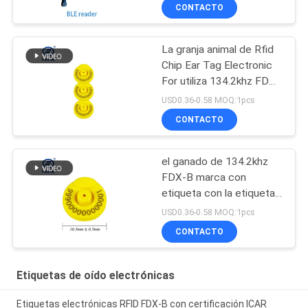
de oído 134.2khz
CONTACTO
La granja animal de Rfid
Chip Ear Tag Electronic
For utiliza 134.2khz FDX-
B
USD0.36-0.58 MOQ:1pcs
CONTACTO
el ganado de 134.2khz
FDX-B marca con
etiqueta con la etiqueta
de oído del
USD0.36-0.58 MOQ:1pcs
microprocesador TPU
CONTACTO
del RFID con número de
la impresión por láser
Etiquetas de oído electrónicas
Etiquetas electrónicas RFID FDX-B con certificación ICAR