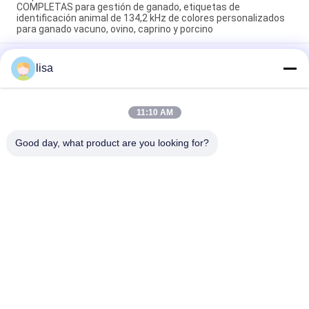
COMPLETAS para gestión de ganado, etiquetas de
identificación animal de 134,2 kHz de colores personalizados
para ganado vacuno, ovino, caprino y porcino
Etiquetas auditivas electrónicas impermeables para el
lisa
ganado y de larga duración para la gestión animal
FULL ICAR certificado ET902 TPU personalizado RFID
etiquetas de oído de ganado con numeración grabada con
11:10 AM
láser etiquetas de identificación de animales duraderas para
rastrear ganado, cerdos, ovejas y cabras
Good day, what product are you looking for?
Categorías Populares
Todos
Microchip Del 
Microchip Animal De 
Transpondor Del ISO
La Identificación
Microchip De La 
Etiqueta De Las 
Identificación Del 
Orejas Del Ganado
Animal Doméstico
Etiquetas De Oído 
Etiqueta De Oído 
Electrónicas
Del Rfid