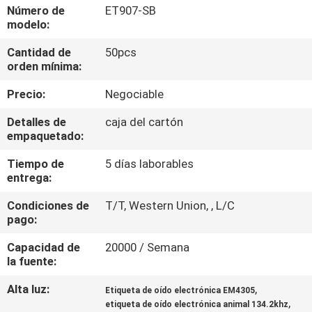
LA
Número de
ET907-SB
modelo:
FÁBRICA
Cantidad de
50pcs
orden mínima:
CONTROL
Precio:
Negociable
DE
CALIDAD
Detalles de
caja del cartón
empaquetado:
Tiempo de
5 días laborables
ÉNTRENOS
entrega:
EN
Condiciones de
T/T, Western Union, , L/C
CONTACTO
pago:
CON
Capacidad de
20000 / Semana
la fuente:
NOTICIAS
Alta luz:
,
Etiqueta de oído electrónica EM4305
,
etiqueta de oído electrónica animal 134.2khz