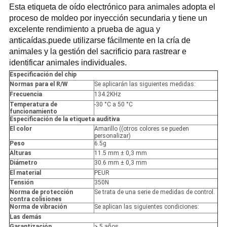
Esta etiqueta de oído electrónico para animales adopta el 
proceso de moldeo por inyección secundaria y tiene un 
excelente rendimiento a prueba de agua y 
anticaídas.puede utilizarse fácilmente en la cría de 
animales y la gestión del sacrificio para rastrear e 
identificar animales individuales.
Especificación del chip
Normas para el R/W
Se aplicarán las siguientes medidas:
Frecuencia
134.2KHz
Temperatura de
-30 °C a 50 °C
funcionamiento
Especificación de la etiqueta auditiva
El color
Amarillo ((otros colores se pueden
personalizar)
Peso
6.5g
Alturas
11.5 mm ± 0,3 mm
Diámetro
30.6 mm ± 0,3 mm
El material
PEUR
Tensión
350N
Norma de protección
Se trata de una serie de medidas de control.
contra colisiones
Norma de vibración
Se aplican las siguientes condiciones:
Las demás
Garantización
> 5 años