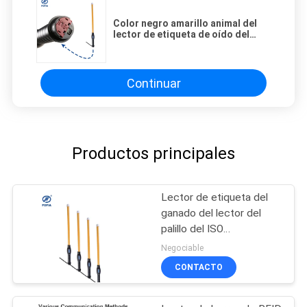
Color negro amarillo animal del
lector de etiqueta de oído del
ganado del palillo de ISO11784/5
FDX-B 134.2KHZ
Continuar
Productos principales
Lector de etiqueta del
ganado del lector del
palillo del ISO
11784/11785 LF RFID
Negociable
con almacenamiento de
CONTACTO
datos grande