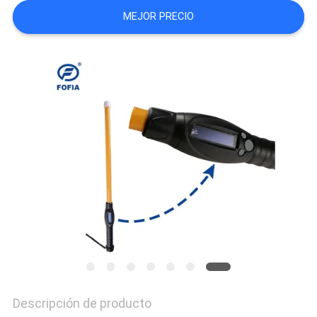
PIDA
MEJOR PRECIO
UNA
CITA
MAPA
DEL
SITIO
PRIVACY
POLICY
Descripción de producto