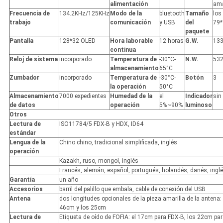
alimentación
ama
Frecuencia de
134.2KHz/125KHz
Modo de la
bluetooth
Tamaño
los
trabajo
comunicación
y USB
del
79
paquete
Pantalla
128*32 OLED
Hora laborable
12 horas
G.W.
13
continua
Reloj de sistema
incorporado
Temperatura de
-30°C-
N.W.
53
almacenamiento
65°C
Zumbador
incorporado
Temperatura de
-30°C-
Botón
3
la operación
50°C
Almacenamiento
7000 expedientes
Humedad de la
el
Indicador
sin
de datos
operación
5%~90%
luminoso
Otros
Lectura de
ISO11784/5 FDX-B y HDX, ID64
estándar
Lengua de la
Chino chino, tradicional simplificada, inglés
operación
Kazakh, ruso, mongol, inglés
Francés, alemán, español, portugués, holandés, danés, ingl
Garantía
un año
Accesorios
barril del palillo que embala, cable de conexión del USB
Antena
dos longitudes opcionales de la pieza amarilla de la antena:
46cm y los 25cm
Lectura de
Etiqueta de oído de FOFIA: el 17cm para FDX-B, los 22cm pa