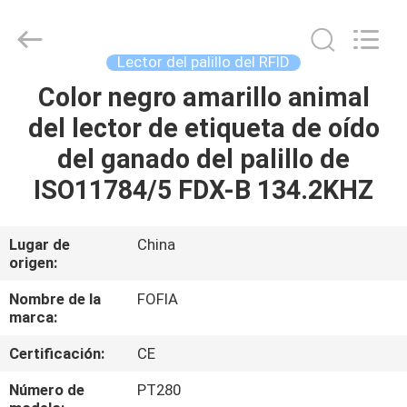
2026
Wuxi
Fofia
Technology
Co.,
Lector del palillo del RFID
Ltd.
All
Rights
Color negro amarillo animal
HOGAR
Reserved.
del lector de etiqueta de oído
PRODUCTOS
del ganado del palillo de
ISO11784/5 FDX-B 134.2KHZ
VIDEOS
Lugar de
China
origen:
SOBRE
NOSOTROS
Nombre de la
FOFIA
marca:
VIAJE
Certificación:
CE
DE
Número de
PT280