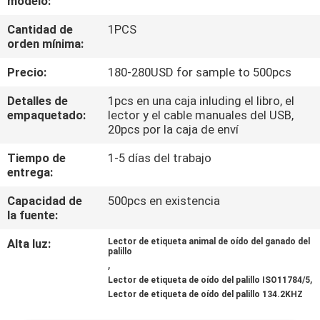
modelo:
LA
Cantidad de
1PCS
FÁBRICA
orden mínima:
Precio:
180-280USD for sample to 500pcs
CONTROL
DE
Detalles de
1pcs en una caja inluding el libro, el
empaquetado:
lector y el cable manuales del USB,
CALIDAD
20pcs por la caja de enví
Tiempo de
1-5 días del trabajo
ÉNTRENOS
entrega:
EN
Capacidad de
500pcs en existencia
la fuente:
CONTACTO
CON
Alta luz:
Lector de etiqueta animal de oído del ganado del
palillo
,
,
Lector de etiqueta de oído del palillo ISO11784/5
NOTICIAS
Lector de etiqueta de oído del palillo 134.2KHZ