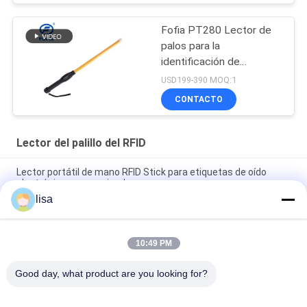
Fofia PT280 Lector de
palos para la
identificación de
etiquetas auditivas de
USD199-390 MOQ:1
ganado
CONTACTO
Lector del palillo del RFID
Lector portátil de mano RFID Stick para etiquetas de oído
electrónicas para animales
lisa
Lector de etiquetas RFID profesional para ganado PT290 con
almacenamiento de datos en pantalla OLED
10:49 PM
Identificación animal del RFID del lector portátil del palillo con
la pantalla de 128 * 32 OLED
Good day, what product are you looking for?
Categorías Populares
Todos